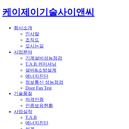
케이제이기술사이앤씨
회사소개
인사말
조직도
오시는길
사업분야
기계설비성능점검
T.A.B 커미셔닝
설비&소방설계
에너지진단
정보통신 성능점검
Door Fan Test
기술품질
자격인증
인증보유현황
사업실적
T.A.B
에너지진단
설계