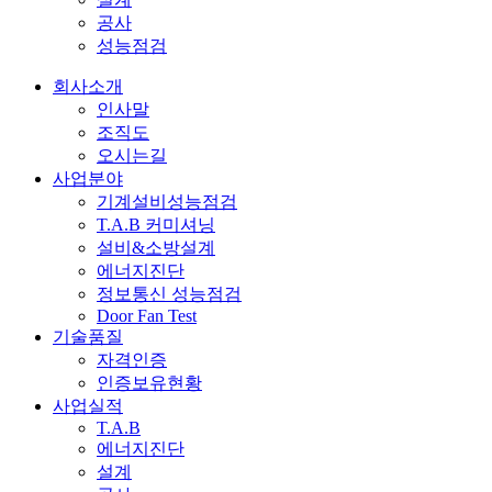
공사
성능점검
회사소개
인사말
조직도
오시는길
사업분야
기계설비성능점검
T.A.B 커미셔닝
설비&소방설계
에너지진단
정보통신 성능점검
Door Fan Test
기술품질
자격인증
인증보유현황
사업실적
T.A.B
에너지진단
설계