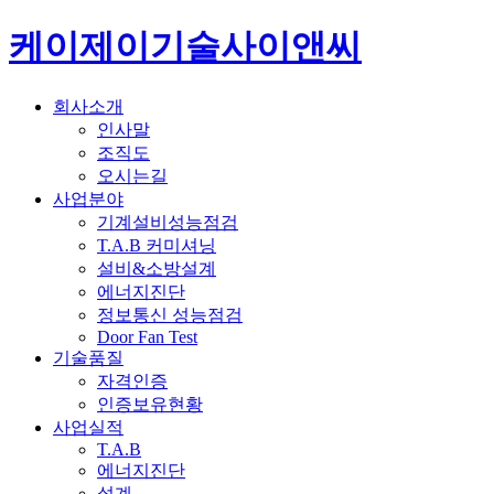
케이제이기술사이앤씨
회사소개
인사말
조직도
오시는길
사업분야
기계설비성능점검
T.A.B 커미셔닝
설비&소방설계
에너지진단
정보통신 성능점검
Door Fan Test
기술품질
자격인증
인증보유현황
사업실적
T.A.B
에너지진단
설계