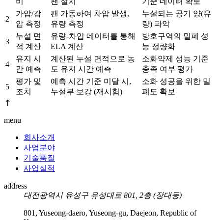
비
팬 설치
기준 데이터 확보
가압/감
팬 가동하여 차압 발생,
누설되는 공기 양(유
2
압 측정
유량 측정
량) 파악
누설 면
유량-차압 데이터를 통해
방호구역의 밀폐 성
3
적 계산
ELA 계산
능 정량화
유지 시
계산된 누설 면적으로 농
소화약제 성능 기준
4
간 예측
도 유지 시간 예측
충족 여부 평가
평가 및
예측 시간 기준 미달 시,
소화 성공을 위한 밀
5
조치
누설부 보강 (재시험)
폐도 확보
menu
회사소개
사업분야
기술품질
사업실적
address
대전광역시 유성구 유성대로 801, 2층 (장대동)
801, Yuseong-daero, Yuseong-gu, Daejeon, Republic of