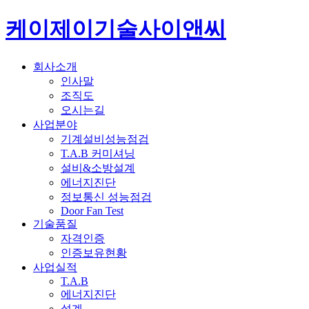
케이제이기술사이앤씨
회사소개
인사말
조직도
오시는길
사업분야
기계설비성능점검
T.A.B 커미셔닝
설비&소방설계
에너지진단
정보통신 성능점검
Door Fan Test
기술품질
자격인증
인증보유현황
사업실적
T.A.B
에너지진단
설계