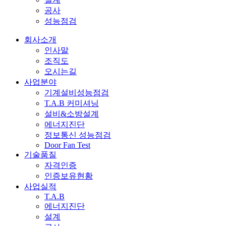
공사
성능점검
회사소개
인사말
조직도
오시는길
사업분야
기계설비성능점검
T.A.B 커미셔닝
설비&소방설계
에너지진단
정보통신 성능점검
Door Fan Test
기술품질
자격인증
인증보유현황
사업실적
T.A.B
에너지진단
설계