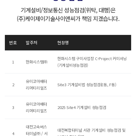
기계설비/정보통신 성능점검(위탁, 대행)은
(주)케이제이기술사이앤씨가 책임 지겠습니다.
번호
발주처
현장명
한화시스템 구미사업장 C-Project 커미셔닝
1
한화시스템㈜
(기계설비성능점검)
유미코아배터
2
Site3 기계설비법 성능점검(E동, F동)
리머티리얼즈
유미코아배터
3
2025 Site4 기계설비 성능점검
리머티리얼즈
대전고속버스
대전복합터미널 서관 기계설비 성능점검 및
4
터미널㈜ / 서