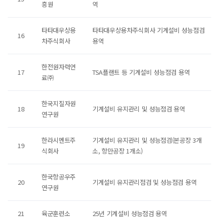
흥원
역
타타대우상용
타타대우상용차주식회사 기계설비 성능점검
16
차주식회사
용역
한전원자력연
17
TSA플랜트 등 기계설비 성능점검 용역
료㈜
한국지질자원
18
기계설비 유지관리 및 성능점검 용역
연구원
한라시멘트주
기계설비 유지관리 및 성능점검(본공장 3개
19
식회사
소, 항만공장 1개소)
한국항공우주
20
기계설비 유지관리점검 및 성능점검 용역
연구원
21
육군훈련소
25년 기계설비 성능점검 용역