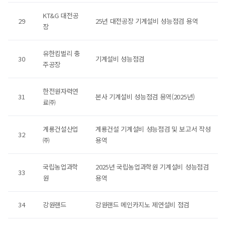
KT&G 대전공
29
25년 대전공장 기계설비 성능점검 용역
장
유한킴벌리 충
30
기계설비 성능점검
주공장
한전원자력연
31
본사 기계설비 성능점검 용역(2025년)
료㈜
계룡건설산업
계룡건설 기계설비 성능점검 및 보고서 작성
32
㈜
용역
국립농업과학
2025년 국립농업과학원 기계설비 성능점검
33
원
용역
34
강원랜드
강원랜드 메인카지노 제연설비 점검